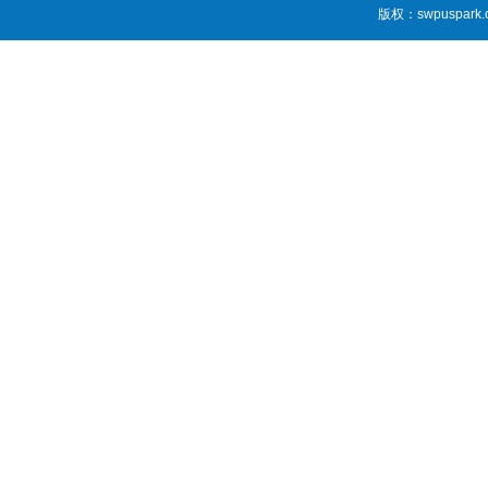
版权：swpuspark.co