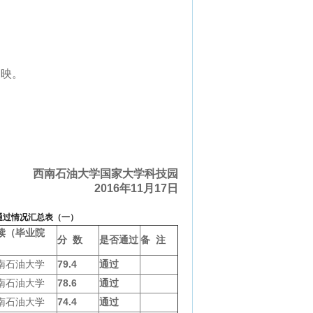
映。
西南石油大学国家大学科技园
2016
年
11
月
17
日
通过情况汇总表（一）
读（毕业院
分
数
是否通过
备
注
）
南石油大学
79.4
通过
南石油大学
78.6
通过
南石油大学
74.4
通过