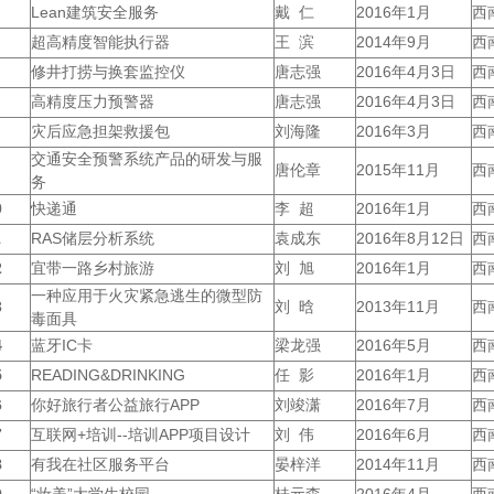
Lean建筑安全服务
戴 仁
2016年1月
西
超高精度智能执行器
王 滨
2014年9月
西
修井打捞与换套监控仪
唐志强
2016年4月3日
西
高精度压力预警器
唐志强
2016年4月3日
西
灾后应急担架救援包
刘海隆
2016年3月
西
交通安全预警系统产品的研发与服
唐伦章
2015年11月
西
务
0
快递通
李 超
2016年1月
西
1
RAS储层分析系统
袁成东
2016年8月12日
西
2
宜带一路乡村旅游
刘 旭
2016年1月
西
一种应用于火灾紧急逃生的微型防
3
刘 晗
2013年11月
西
毒面具
4
蓝牙IC卡
梁龙强
2016年5月
西
5
READING&DRINKING
任 影
2016年1月
西
6
你好旅行者公益旅行APP
刘竣潇
2016年7月
西
7
互联网+培训--培训APP项目设计
刘 伟
2016年6月
西
8
有我在社区服务平台
晏梓洋
2014年11月
西
9
“妆美”大学生校园
桂元森
2016年4月
西