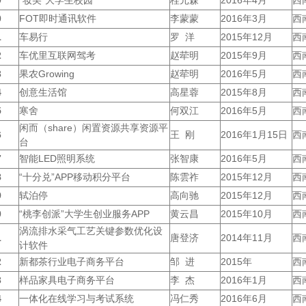
0
FOT即时通讯软件
李蒙蒙
2016年3月
西
1
车易行
罗 洋
2015年12月
西
2
车优里互联网驾考
赵荦明
2015年9月
西
3
果农Growing
赵荦明
2016年5月
西
4
创意生活馆
高星蓉
2015年8月
西
5
寒舍
何双江
2016年5月
西
闲而（share）闲置资源共享资源平
6
王 刚
2016年1月15日
西
台
7
智能LED照明系统
张智康
2016年5月
西
8
“十分兑”APP移动积分平台
陈雲祚
2015年12月
西
9
轼泊停
高向驰
2015年12月
西
0
“桃李创派”大学生创业服务APP
黄云昌
2015年10月
西
涡流排水采气工艺关键参数优化设
1
唐登济
2014年11月
西
计软件
2
新都茶行业电子商务平台
邹 进
2015年
西
3
样品家具电子商务平台
李 杰
2016年1月
西
4
一体化在线学习与考试系统
冯仁秀
2016年6月
西