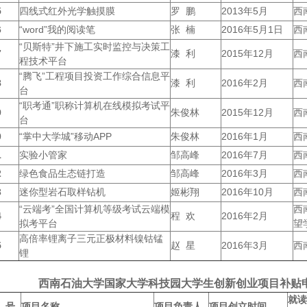
5
四线式红外光学触摸膜
罗 鹏
2013年5月
西
6
“word”我的阅读笔
张 楠
2016年5月1日
西
“贝斯特”井下施工实时监控与决策工
7
漆 利
2015年12月
西
程技术平台
“腾飞”工程项目投资工作综合信息平
8
漆 利
2016年2月
西
台
“职考通”职称计算机在线模拟考试平
9
朱俊林
2015年12月
西
台
0
“掌中大学城”移动APP
朱俊林
2016年1月
西
1
实验小管家
邹高峰
2016年7月
西
2
绿色食品生态链打造
邹高峰
2016年3月
西
3
迷你型岩石取样钻机
姬彬翔
2016年10月
西
“云端考”全国计算机等级考试云端模
西
4
程 欢
2016年2月
拟考平台
望
高倍率锂离子三元正极材料镍钴锰
5
赵 星
2016年3月
西
锂
西南石油大学国家大学科技园大学生创新创业项目补贴
就读
号
项目名称
项目负责人
项目创立时间