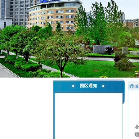
园区通知
首
2