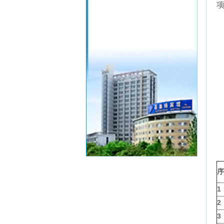
联
电
序
1
2
3