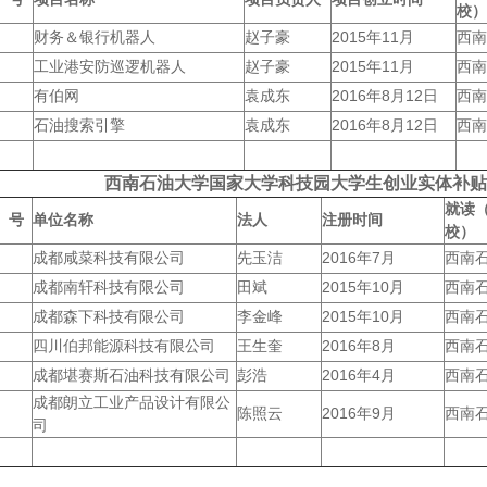
校）
财务＆银行机器人
赵子豪
2015年11月
西南
工业港安防巡逻机器人
赵子豪
2015年11月
西南
有伯网
袁成东
2016年8月12日
西南
石油搜索引擎
袁成东
2016年8月12日
西南
西南石油大学国家大学科技园大学生创业实体补贴
就读
号
单位名称
法人
注册时间
校）
成都咸菜科技有限公司
先玉洁
2016年7月
西南
成都南轩科技有限公司
田斌
2015年10月
西南
成都森下科技有限公司
李金峰
2015年10月
西南
四川伯邦能源科技有限公司
王生奎
2016年8月
西南
成都堪赛斯石油科技有限公司
彭浩
2016年4月
西南
成都朗立工业产品设计有限公
陈照云
2016年9月
西南
司